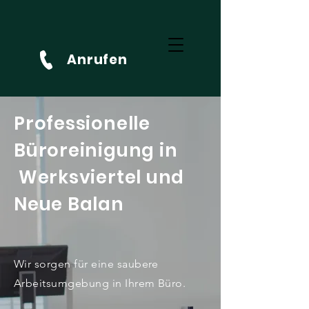
Anrufen
Professionelle
Büroreinigung in
Werksviertel und
Neue Balan
Wir sorgen für eine saubere
Arbeitsumgebung in Ihrem Büro.