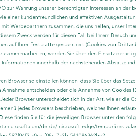
GVO zur Wahrung unserer berechtigten Interessen an der 
wie einer kundenfreundlichen und effektiven Ausgestaltu
mit Werbepartnern zusammen, die uns helfen, unser Inte
u diesem Zweck werden für diesen Fall bei Ihrem Besuch u
n auf Ihrer Festplatte gespeichert (Cookies von Drittanb
usammenarbeiten, werden Sie über den Einsatz derartig
 Informationen innerhalb der nachstehenden Absätze indi
hren Browser so einstellen können, dass Sie über das Setz
n Annahme entscheiden oder die Annahme von Cookies fü
Jeder Browser unterscheidet sich in der Art, wie er die 
lfemenü jedes Browsers beschrieben, welches Ihnen erläute
iese finden Sie für die jeweiligen Browser unter den fol
ort.microsoft.com/de-de/microsoft-edge/temporäres-zula
edge-597f04f2-c0ce-f08c-7c2b-541086362bd2