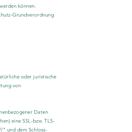
t werden können.
nschutz-Grundverordnung
ürliche oder juristische
itung von
sonenbezogener Daten
chen) eine SSL-bzw. TLS-
://“ und dem Schloss-