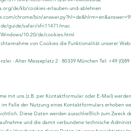
lla.org/de/kb/cookies-erlauben-und-ablehnen
le.com/chrome/bin/answer.py?hl=de&hlrm=en&answer=95
-de/guide/safari/sfri11471/mac
/Windows/10.20/de/cookies.html
Nichtannahme von Cookies die Funktionalität unserer Webs
zlei · Alter Messeplatz 2 · 80339 München Tel: +49 (0)89 
e mit uns (z.B. per Kontaktformular oder E-Mail) werd
im Falle der Nutzung eines Kontaktformulars erhoben we
sichtlich. Diese Daten werden ausschließlich zum Zweck 
ktaufnahme und die damit verbundene technische Administ