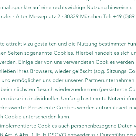
Anhaltspunkte auf eine rechtswidrige Nutzung hinweisen.
zlei · Alter Messeplatz 2 · 80339 München Tel: +49 (0)89 
e attraktiv zu gestalten und die Nutzung bestimmter Fun
en Seiten sogenannte Cookies. Hierbei handelt es sich um
werden. Einige der von uns verwendeten Cookies werden
hließen Ihres Browsers, wieder gelöscht (sog. Sitzungs-C
t und ermöglichen uns oder unseren Partnerunternehmen 
r beim nächsten Besuch wiederzuerkennen (persistente C
iten diese im individuellen Umfang bestimmte Nutzerinfo
dresswerte. Persistente Cookies werden automatisiert n
ach Cookie unterscheiden kann.
s implementierte Cookies auch personenbezogene Daten v
ß Art. 6 Abs. 1 lit. b DSGVO entweder zur Durchführung 